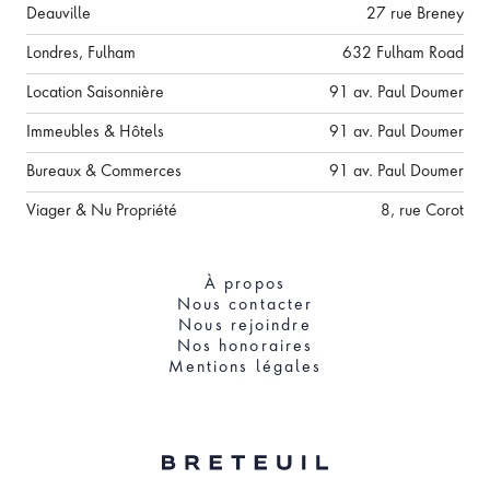
Deauville
27 rue Breney
Londres, Fulham
632 Fulham Road
Location Saisonnière
91 av. Paul Doumer
Immeubles & Hôtels
91 av. Paul Doumer
Bureaux & Commerces
91 av. Paul Doumer
Viager & Nu Propriété
8, rue Corot
À propos
Nous contacter
Nous rejoindre
Nos honoraires
Mentions légales