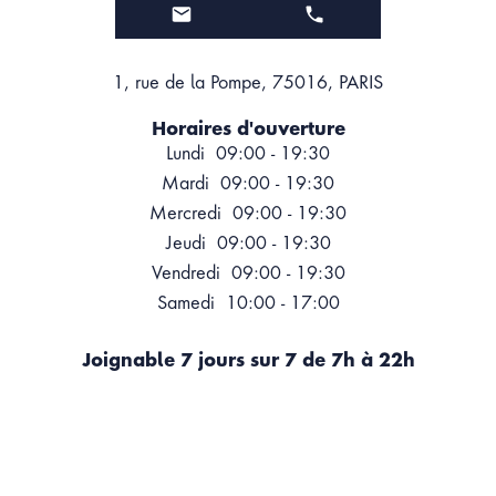
1, rue de la Pompe, 75016, PARIS
Horaires d'ouverture
Lundi
09:00 - 19:30
Mardi
09:00 - 19:30
Mercredi
09:00 - 19:30
Jeudi
09:00 - 19:30
Vendredi
09:00 - 19:30
Samedi
10:00 - 17:00
Joignable 7 jours sur 7 de 7h à 22h