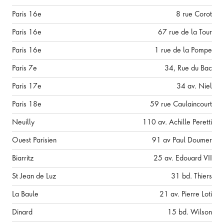
Paris 16e
8 rue Corot
Paris 16e
67 rue de la Tour
Paris 16e
1 rue de la Pompe
Paris 7e
34, Rue du Bac
Paris 17e
34 av. Niel
Paris 18e
59 rue Caulaincourt
Neuilly
110 av. Achille Peretti
Ouest Parisien
91 av Paul Doumer
Biarritz
25 av. Edouard VII
St Jean de Luz
31 bd. Thiers
La Baule
21 av. Pierre Loti
Dinard
15 bd. Wilson