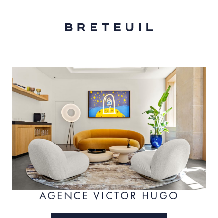
AGENCE VICTOR HUGO