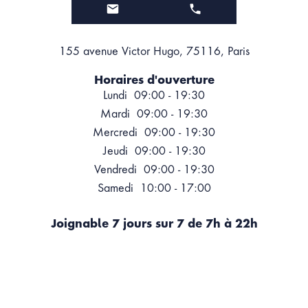
155 avenue Victor Hugo, 75116, Paris
Horaires d'ouverture
Lundi
09:00 - 19:30
Mardi
09:00 - 19:30
Mercredi
09:00 - 19:30
Jeudi
09:00 - 19:30
Vendredi
09:00 - 19:30
Samedi
10:00 - 17:00
Joignable 7 jours sur 7 de 7h à 22h